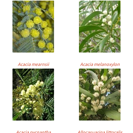
Acacia mearnsii
Acacia melanoxylon
Acacia pycnantha
Allocasuarina littoralis