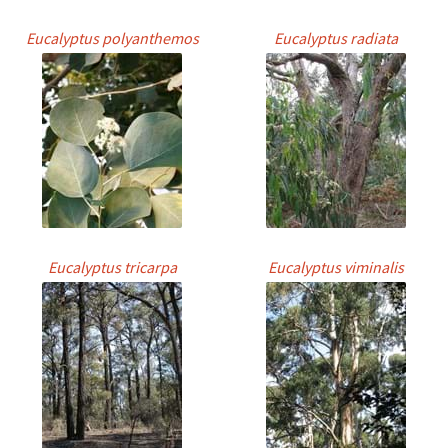
Eucalyptus polyanthemos
Eucalyptus radiata
Eucalyptus tricarpa
Eucalyptus viminalis