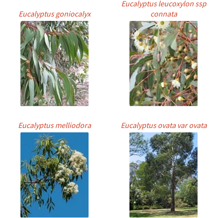
Eucalyptus leucoxylon ssp
Eucalyptus goniocalyx
connata
Eucalyptus melliodora
Eucalyptus ovata var ovata