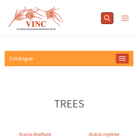
Skip
to
Togg
content
navig
Catalogue
Toggle
navigat
TREES
Acacia dealbata
Acacia implexa