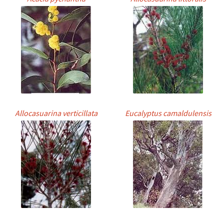
Allocasuarina verticillata
Eucalyptus camaldulensis